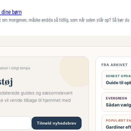
l dine børn
igt om morgenen, måske endda så tidlig, som når solen står op? Så bør d
FRA ARKIVET
tion i roligt tempo
tøj
SENEST OPDA
Guide til o
 opdaterede guides og sæsonrelevant
EVERGREEN
ne vil vende tilbage til hjemmet med
Sådan vælge
POPULÆRT E
Tilmeld nyhedsbrev
Gardiner eft