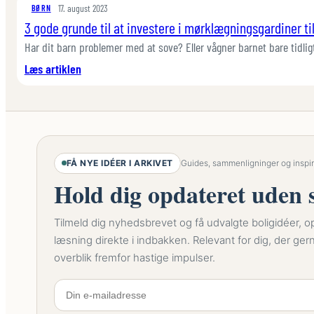
17. august 2023
BØRN
3 gode grunde til at investere i mørklægningsgardiner ti
Har dit barn problemer med at sove? Eller vågner barnet bare tidl
:
Læs artiklen
3
gode
grunde
til
at
FÅ NYE IDÉER I ARKIVET
Guides, sammenligninger og inspira
investere
Hold dig opdateret uden s
i
mørklægningsgardiner
Tilmeld dig nyhedsbrevet og få udvalgte boligidéer,
til
læsning direkte i indbakken. Relevant for dig, der ger
dine
overblik fremfor hastige impulser.
børn