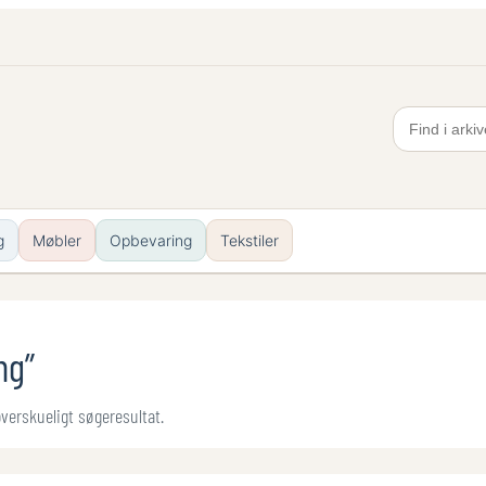
g
Møbler
Opbevaring
Tekstiler
ng”
 overskueligt søgeresultat.