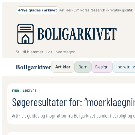
Spring
Nye guides i arkivet
Artikler
•
Om vores research
•
Privatlivspolitik
til
indhold
Stil til hjemmet, liv til hverdagen
Boligarkivet
Artikler
Børn
Design
Indretnin
FIND I ARKIVET
Søgeresultater for: “moerklaegni
Artikler, guides og inspiration fra Boligarkivet samlet i et roligt og