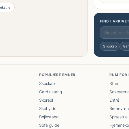
ekstiler
FIND I ARKIVE
Skoskab
Gar
POPULÆRE EMNER
RUM FOR
Skoskab
Stue
Gardinstang
Sovevære
Skoreol
Entré
Skohylde
Børnevære
Bøjlestang
Spisestue
Sofa guide
Hjemmeko