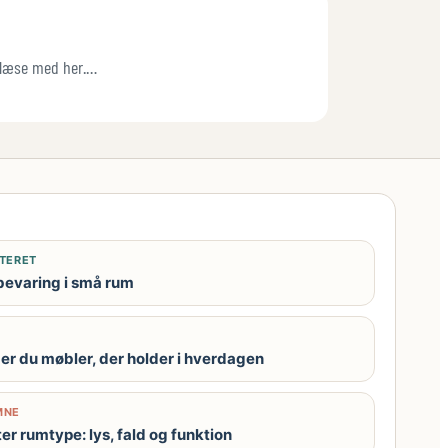
u læse med her.…
TERET
pbevaring i små rum
r du møbler, der holder i hverdagen
MNE
er rumtype: lys, fald og funktion