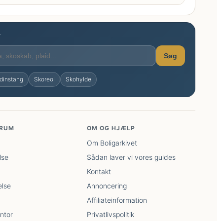
T
Søg
dinstang
Skoreol
Skohylde
 RUM
OM OG HJÆLP
Om Boligarkivet
lse
Sådan laver vi vores guides
Kontakt
lse
Annoncering
Affiliateinformation
ntor
Privatlivspolitik