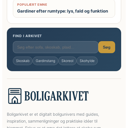
POPULÆRT EMNE
Gardiner efter rumtype: lys, fald og funktion
FIND I ARKIVET
Søg
Skoskab
Gardinstang
Skoreol
Skohylde
Boligarkivet er et digitalt boligunivers med guides,
inspiration, sammenligninger og praktiske idéer til
hjemmet. Fokus er at gøre det lettere at skabe rum,