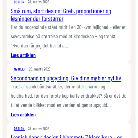
28. marts 2026
under
DESIGN
Små rum, stort design: Greb, proportioner og
kontrol:
løsninger der forstørrer
12
geniale
Har du nogensinde stået midt i en 30-kvm lejlighed – eller et
opbevaringsløsninger
soveværelse på størrelse med et klædeskab – og tænkt:
til
“Hvordan får jeg det her til at…
legetøj
:
Læs artiklen
Små
28. marts 2026
rum,
MØBLER
Secondhand og upcycling: Giv dine møbler nyt liv
stort
design:
Træt af samlebåndsmøbler, der mister charme og
Greb,
holdbarhed, før den første kop kaffe er drukket? Så er det tid
proportioner
til at vende blikket mod en verden af genbrugsguld…
og
:
Læs artiklen
løsninger
Secondhand
der
28. marts 2026
og
DESIGN
forstørrer
Ikonisk dansk design i hjemmet: 7 klassikere – og
upcycling: