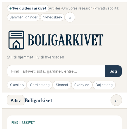
Spring
Nye guides i arkivet
Artikler
•
Om vores research
•
Privatlivspolitik
til
⌕
Sammenligninger
Nyhedsbrev
indhold
Stil til hjemmet, liv til hverdagen
Søg
Skoskab
Gardinstang
Skoreol
Skohylde
Bøjlestang
Boligarkivet
⌕
Arkiv
FIND I ARKIVET