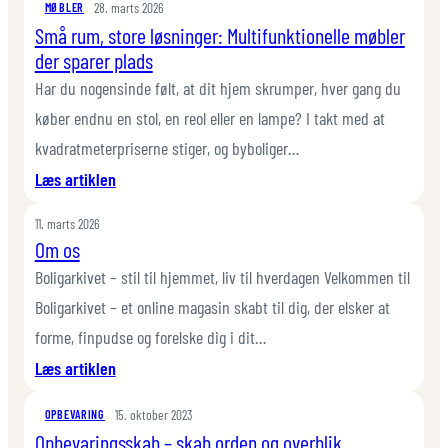
28. marts 2026
og
MØBLER
din
Små rum, store løsninger: Multifunktionelle møbler
plaider:
hverdag
der sparer plads
Farver,
mønstre
Har du nogensinde følt, at dit hjem skrumper, hver gang du
og
køber endnu en stol, en reol eller en lampe? I takt med at
lag-
kvadratmeterpriserne stiger, og byboliger…
på-
:
Læs artiklen
lag,
Små
der
11. marts 2026
rum,
forvandler
Om os
store
stuen
Boligarkivet – stil til hjemmet, liv til hverdagen Velkommen til
løsninger:
Multifunktionelle
Boligarkivet – et online magasin skabt til dig, der elsker at
møbler
forme, finpudse og forelske dig i dit…
der
:
Læs artiklen
sparer
Om
plads
15. oktober 2023
os
OPBEVARING
Opbevaringsskab – skab orden og overblik