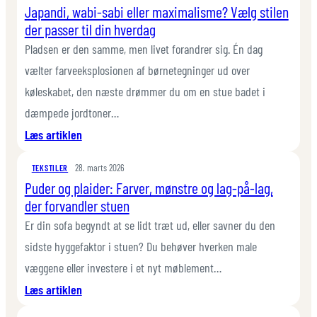
Japandi, wabi-sabi eller maximalisme? Vælg stilen
mørklægning
moderne
der passer til din hverdag
til
alternativer
let
Pladsen er den samme, men livet forandrer sig. Én dag
voile
vælter farveeksplosionen af børnetegninger ud over
–
køleskabet, den næste drømmer du om en stue badet i
sådan
dæmpede jordtoner…
vælger
:
Læs artiklen
du
Japandi,
rigtigt
28. marts 2026
wabi-
TEKSTILER
til
Puder og plaider: Farver, mønstre og lag-på-lag,
sabi
hvert
der forvandler stuen
eller
rum
maximalisme?
Er din sofa begyndt at se lidt træt ud, eller savner du den
Vælg
sidste hyggefaktor i stuen? Du behøver hverken male
stilen
væggene eller investere i et nyt møblement…
der
:
Læs artiklen
passer
Puder
til