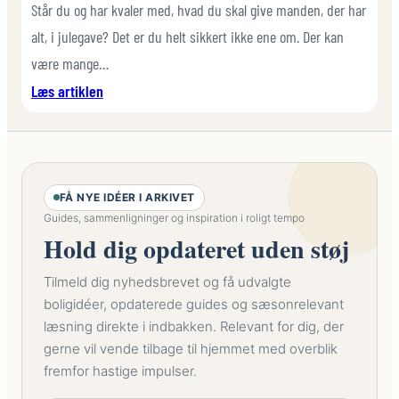
liv
Står du og har kvaler med, hvad du skal give manden, der har
i
alt, i julegave? Det er du helt sikkert ikke ene om. Der kan
stuen?
være mange…
Her
:
Læs artiklen
er
Lille
7
Petra
ting
Stolen
du
–
kan
FÅ NYE IDÉER I ARKIVET
den
gøre
Guides, sammenligninger og inspiration i roligt tempo
perfekte
for
Hold dig opdateret uden støj
julegave
at
til
pifte
Tilmeld dig nyhedsbrevet og få udvalgte
ham
det
boligidéer, opdaterede guides og sæsonrelevant
der
hele
læsning direkte i indbakken. Relevant for dig, der
går
lidt
gerne vil vende tilbage til hjemmet med overblik
op
op
fremfor hastige impulser.
i