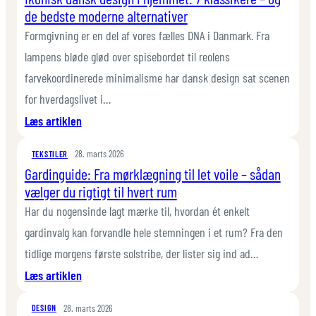
de bedste moderne alternativer
Giv
dine
Formgivning er en del af vores fælles DNA i Danmark. Fra
møbler
lampens bløde glød over spisebordet til reolens
nyt
farvekoordinerede minimalisme har dansk design sat scenen
liv
for hverdagslivet i…
:
Læs artiklen
Ikonisk
28. marts 2026
dansk
TEKSTILER
Gardinguide: Fra mørklægning til let voile – sådan
design
vælger du rigtigt til hvert rum
i
hjemmet:
Har du nogensinde lagt mærke til, hvordan ét enkelt
7
gardinvalg kan forvandle hele stemningen i et rum? Fra den
klassikere
tidlige morgens første solstribe, der lister sig ind ad…
–
:
Læs artiklen
og
Gardinguide:
de
28. marts 2026
Fra
DESIGN
bedste