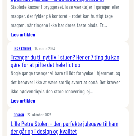
Stablede kasser i bryggerset, løse værktøjer i garagen eller
mapper, der fylder på kontoret – rodet kan hurtigt tage
magten, når tingene ikke har deres faste plads. Et…
:
Læs artiklen
Opbevaringsskab
19. marts 2023
–
INDRETNING
Trænger du til nyt liv i stuen? Her er 7 ting du kan
skab
gøre for at pifte det hele lidt op
orden
og
Nogle gange trænger vi bare til lidt fornyelse i hjemmet, og
overblik
det behøver ikke at være særlig svært at opnå. Det kræver
ikke nødvendigvis den store renovering, ej…
:
Læs artiklen
Trænger
22. oktober 2022
du
DESIGN
Lille Petra Stolen – den perfekte julegave til ham
til
der går op i design og kvalitet
nyt