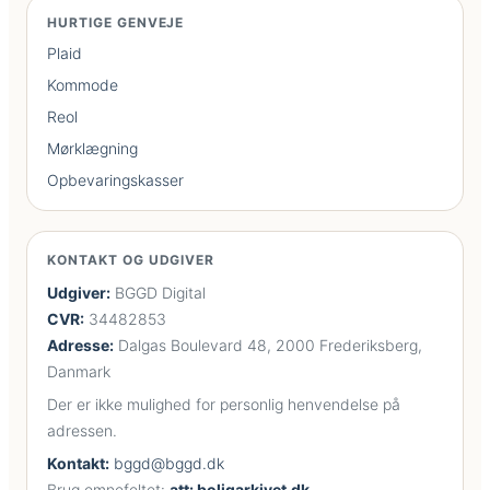
HURTIGE GENVEJE
Plaid
Kommode
Reol
Mørklægning
Opbevaringskasser
KONTAKT OG UDGIVER
Udgiver:
BGGD Digital
CVR:
34482853
Adresse:
Dalgas Boulevard 48, 2000 Frederiksberg,
Danmark
Der er ikke mulighed for personlig henvendelse på
adressen.
Kontakt:
bggd@bggd.dk
Brug emnefeltet:
att: boligarkivet.dk