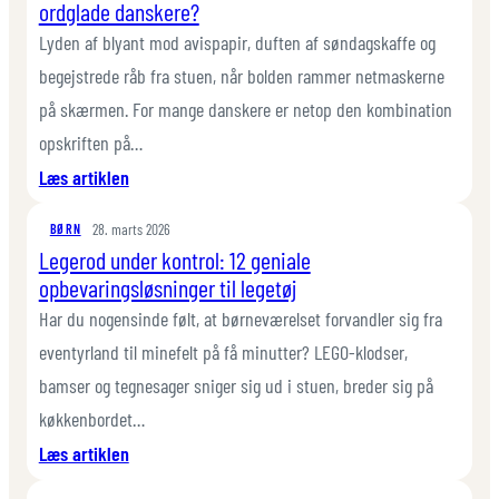
ordglade danskere?
med
Opbevaring
Lyden af blyant mod avispapir, duften af søndagskaffe og
til
begejstrede råb fra stuen, når bolden rammer netmaskerne
2
på skærmen. For mange danskere er netop den kombination
Personer:
opskriften på…
Den
:
Læs artiklen
Ultimative
Hvorfor
Guide
28. marts 2026
er
BØRN
Legerod under kontrol: 12 geniale
sport
opbevaringsløsninger til legetøj
i
krydsord
Har du nogensinde følt, at børneværelset forvandler sig fra
så
eventyrland til minefelt på få minutter? LEGO-klodser,
populært
bamser og tegnesager sniger sig ud i stuen, breder sig på
blandt
køkkenbordet…
ordglade
:
Læs artiklen
danskere?
Legerod