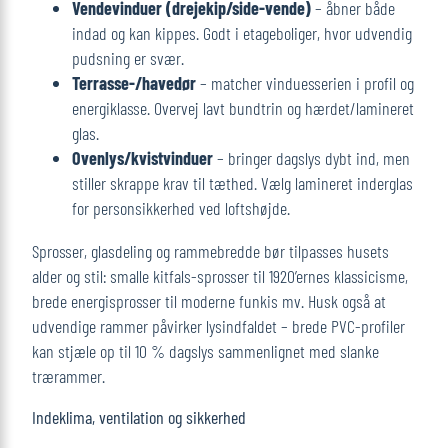
Vendevinduer (drejekip/side-vende)
– åbner både
indad og kan kippes. Godt i etage­boliger, hvor udvendig
pudsning er svær.
Terrasse-/havedør
– matcher vinduesserien i profil og
energiklasse. Overvej lavt bund­trin og hærdet/lamineret
glas.
Ovenlys/kvistvinduer
– bringer dagslys dybt ind, men
stiller skrappe krav til tæthed. Vælg lamineret inderglas
for personsikkerhed ved loftshøjde.
Sprosser, glasdeling og rammebredde bør tilpasses husets
alder og stil: smalle kitfals-sprosser til 1920’ernes klassicisme,
brede energisprosser til moderne funkis mv. Husk også at
udvendige rammer påvirker lysindfaldet – brede PVC-profiler
kan stjæle op til 10 % dagslys sammenlignet med slanke
trærammer.
Indeklima, ventilation og sikkerhed