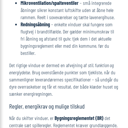
Mikroventilation/spalteventiler
– små integrerede
åbninger sikrer konstant luftskifte uden at åbne hele
rammen. Reelt i soveværelser og tætte lavenergihuse.
Redningsåbning
– enkelte vinduer skal fungere som
flugtvej i brandtilfælde. Der gælder minimums­krav til
fri åbning og afstand til gulv; tjek dem i det aktuelle
bygningsreglement eller med din kommune, før du
bestiller.
Det rigtige vindue er dermed en afvejning af
stil, funktion og
energiydelse
. Brug ovenstående punkter som tjekliste, når du
sammenligner leverandørernes specifikationer – så undgår du
dyre overraskelser og får et resultat, der både klæder huset og
sænker energiregningen.
Regler, energikrav og mulige tilskud
Når du skifter vinduer, er
Bygningsreglementet (BR)
det
centrale sæt spilleregler. Reglementet kræver grundlæggende,