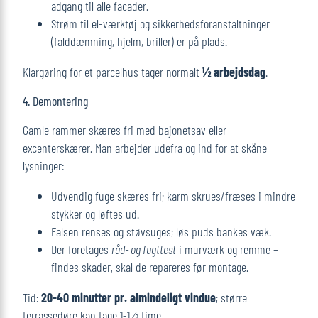
adgang til alle facader.
Strøm til el-værktøj og sikkerhedsforanstaltninger
(falddæmning, hjelm, briller) er på plads.
Klargøring for et parcelhus tager normalt
½ arbejdsdag
.
4. Demontering
Gamle rammer skæres fri med bajonetsav eller
excenterskærer. Man arbejder udefra og ind for at skåne
lysninger:
Udvendig fuge skæres fri; karm skrues/fræses i mindre
stykker og løftes ud.
Falsen renses og støvsuges; løs puds bankes væk.
Der foretages
råd- og fugttest
i murværk og remme –
findes skader, skal de repareres før montage.
Tid:
20-40 minutter pr. almindeligt vindue
; større
terrassedøre kan tage 1-1½ time.