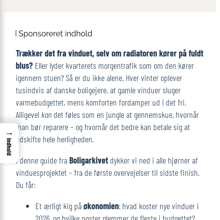
Trækker det fra vinduet, selv om radiatoren kører på fuldt
blus?
Eller lyder kvarterets morgentrafik som om den kører
igennem stuen? Så er du ikke alene. Hver vinter oplever
tusindvis af danske boligejere, at gamle vinduer sluger
varmebudgettet, mens komforten fordamper ud i det fri.
Alligevel
kan
det føles som en jungle at gennemskue, hvornår
man bør reparere – og hvornår det bedre kan betale sig at
→
udskifte hele herligheden.
Indhold
I denne guide fra
Boligarkivet
dykker vi ned i alle hjørner af
vinduesprojektet – fra de første overvejelser til sidste finish.
Du får:
Et ærligt kig på
økonomien
: hvad koster nye vinduer i
2026, og hvilke poster glemmer de fleste i budgettet?