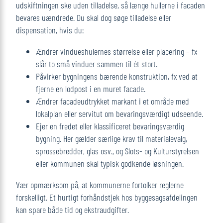
udskiftningen ske uden tilladelse, så længe hullerne i facaden
bevares uændrede. Du skal dog søge tilladelse eller
dispensation, hvis du:
Ændrer vindueshulernes størrelse eller placering – fx
slår to små vinduer sammen til ét stort.
Påvirker bygningens bærende konstruktion, fx ved at
fjerne en lodpost i en muret facade.
Ændrer facadeudtrykket markant i et område med
lokalplan eller servitut om bevaringsværdigt udseende.
Ejer en fredet eller klassificeret bevaringsværdig
bygning. Her gælder særlige krav til materialevalg,
sprosse­bredder, glas osv., og Slots- og Kulturstyrelsen
eller kommunen skal typisk godkende løsningen.
Vær opmærksom på, at kommunerne fortolker reglerne
forskelligt. Et hurtigt forhåndstjek hos byggesagsafdelingen
kan spare både tid og ekstraudgifter.