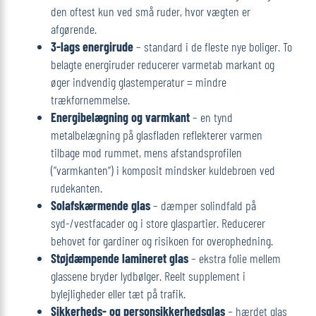
den oftest kun ved små ruder, hvor vægten er
afgørende.
3-lags energirude
– standard i de fleste nye boliger. To
belagte energiruder reducerer varmetab markant og
øger indvendig glas­temperatur = mindre
trækfornemmelse.
Energibelægning og varmkant
– en tynd
metalbelægning på glasfladen reflekterer varmen
tilbage mod rummet, mens afstandsprofilen
(”varmkanten”) i komposit mindsker kuldebroen ved
rudekanten.
Solafskærmende glas
– dæmper solindfald på
syd-/vestfacader og i store glaspartier. Reducerer
behovet for gardiner og risikoen for overophedning.
Støjdæmpende lamineret glas
– ekstra folie mellem
glassene bryder lyd­bølger. Reelt supplement i
bylejligheder eller tæt på trafik.
Sikkerheds- og personsikkerhedsglas
– hærdet glas