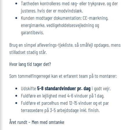
Tætheden kontrolleres med røg‐ eller trykprøve, og der
justeres, hvis der er modvindslæk.
Kunden modtager dokumentation: CE-mærkning,
energimærke, vedligeholdelsesvejledning og
garantibevis.
Brug en simpel afleverings‐tjekliste, så småfejl opdages, mens
stilladset stadig står.
Hvor lang tid tager det?
Som tommelfingerregel kan et erfarent team på to montører:
Udskifte
5-8 standardvinduer pr. dag
i godt vejr.
Fuldføre en lejlighed med 4-6 vinduer på 1 dag.
Fuldføre et parcelhus med 12-15 vinduer og et par
terrassedøre på 3-5 arbejdsdage inkl. finish.
Året rundt – Men med omtanke