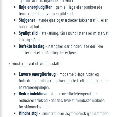
“gardin” af nedadgående luft ved ruden.
Høje energiudgifter
– gamle 1-lags eller punkterede
termoruder lader varmen pible ud.
Støjgener
– tynde glas og utætheder lukker trafik- eller
nabostøj ind.
Synligt slid
– afskalning, råd i bundlister eller misfarvet
kit/fugebånd.
Defekte beslag
– hængsler der binder, låse der ikke
slutter tæt eller håndtag der er løse.
Gevinsterne ved et vinduesskifte
Lavere energiforbrug
– moderne 3-lags ruder og
forbedret karmisolering skærer ofte tocifrede procenter
af varmeregningen.
Bedre indeklima
– stabile overfladetemperaturer
reducerer træk og kondens, hvilket mindsker risikoen
for skimmelsvamp.
Mindre støj
– lamineret eller asymmetrisk glas dæmper