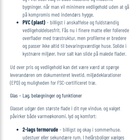
bygninger, når man vil minimere vedligehold uden at gå
på kompromis med indendørs hygge.
PVC (plast)
– billigst i anskaffelse og fuldstændig
vedligeholdelsesfrit. Fås nu i finere matte eller folierede
overflader med træstruktur, men profilerne er bredere
og passer ikke altid til bevaringsværdige huse. Solide i
kystnære miljøer, hvor salt kan slide på malede flader.
Ud over pris og vedligehold kan det være værd at spørge
leverandøren om dokumenteret levetid, miljødeklarationer
(EPD) og muligheden for FSC-certificeret træ.
Glas – Lag, belægninger og funktioner
Glasset udgør den største flade i dit nye vindue, og valget
påvirker både varmeøkonomi, lyd og komfort:
2-lags termorude
– billigst og okay i sommerhuse,
udestuer eller sekundære rum. I helårsboliger vælges