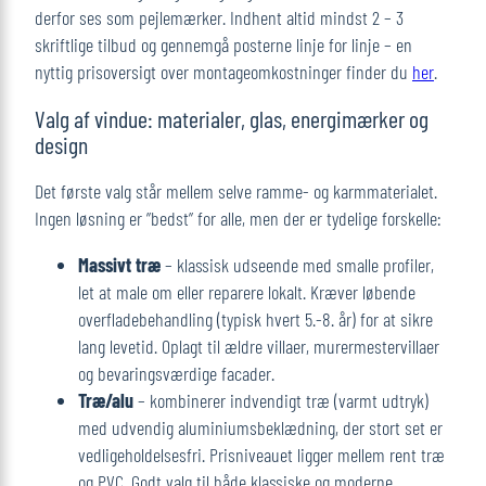
derfor ses som pejlemærker. Indhent altid mindst 2 – 3
skriftlige tilbud og gennemgå posterne linje for linje – en
nyttig prisoversigt over montageomkostninger finder du
her
.
Valg af vindue: materialer, glas, energimærker og
design
Det første valg står mellem selve ramme- og karmmaterialet.
Ingen løsning er ”bedst” for alle, men der er tydelige forskelle:
Massivt træ
– klassisk udseende med smalle profiler,
let at male om eller reparere lokalt. Kræver løbende
overfladebehandling (typisk hvert 5.-8. år) for at sikre
lang levetid. Oplagt til ældre villaer, murermestervillaer
og bevaringsværdige facader.
Træ/alu
– kombinerer indvendigt træ (varmt udtryk)
med udvendig aluminiumsbeklædning, der stort set er
vedligeholdelsesfri. Prisniveauet ligger mellem rent træ
og PVC. Godt valg til både klassiske og moderne