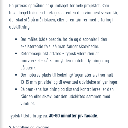
En præcis opmåling er grundlaget for hele projektet. Som
hovedregel bør den foretages af enten den vinduesleverandør,
der skal stå på målriskoen, eller af en tømrer med erfaring i
udskiftning:
Der måles både bredde, højde og diagonaler i den
eksisterende fals, så man fanger skævheder.
Referencepunkt aftales – typisk ydersiden af
murværket – så karmdybden matcher lysninger og
sålbænk.
Der noteres plads til isolering/fugemateriale (normalt
10-15 mm pr. side) og til eventuel udvidelse af lysninger.
Sålbænkens hældning og tilstand kontrolleres; er den
rådden eller skæv, bør den udskiftes sammen med
vinduet.
Typisk tidsforbrug: ca.
30-60 minutter pr. facade
.
2. Bestilling og levering