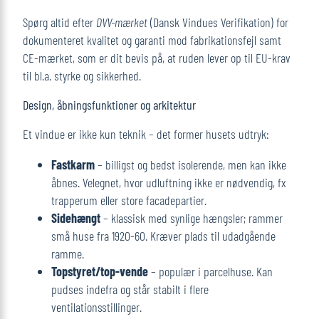
Spørg altid efter
DVV-mærket
(Dansk Vindues Verifikation) for
dokumenteret kvalitet og garanti mod fabrikationsfejl samt
CE-mærket, som er dit bevis på, at ruden lever op til EU-krav
til bl.a. styrke og sikkerhed.
Design, åbningsfunktioner og arkitektur
Et vindue er ikke kun teknik – det former husets udtryk:
Fastkarm
– billigst og bedst isolerende, men kan ikke
åbnes. Velegnet, hvor udluftning ikke er nødvendig, fx
trapperum eller store facade­partier.
Sidehængt
– klassisk med synlige hængsler; rammer
små huse fra 1920-60. Kræver plads til udadgående
ramme.
Topstyret/top-vende
– populær i parcelhuse. Kan
pudses indefra og står stabilt i flere
ventilationsstillinger.