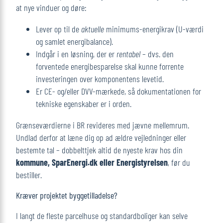
at nye vinduer og døre:
Lever op til de
aktuelle
minimums-energikrav (U-værdi
og samlet energibalance).
Indgår i en løsning, der er
rentabel
– dvs. den
forventede energibesparelse skal kunne forrente
investeringen over komponentens levetid.
Er CE- og/eller DVV-mærkede, så dokumentationen for
tekniske egenskaber er i orden.
Grænseværdierne i BR revideres med jævne mellemrum.
Undlad derfor at læne dig op ad ældre vejledninger eller
bestemte tal – dobbelttjek altid de nyeste krav hos din
kommune, SparEnergi.dk eller Energistyrelsen
, før du
bestiller.
Kræver projektet byggetilladelse?
I langt de fleste parcelhuse og standardboliger kan selve