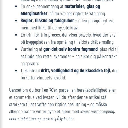
En enkel gennemgang af
materialer, glas og
energimærker
, så du vælger rigtigt første gang.
Regler, tilskud og faldgruber
– uden paragrafrytteri,
men med links til de nyeste krav.
En trin-for-trin proces, der viser præcis, hvad der sker
på byggepladsen fra opmåling til sidste dråbe maling.
Vurdering af
gør-det-selv kontra fagmand
, plus råd til
at finde den rette leverandør – og sikre dig på kontrakt
og garanti.
Tjekliste til
drift, vedligehold og de klassiske fejl
, der
forkorter vinduets levetid.
Uanset om du bor i en 70’er-parcel, en herskabslejlighed eller
et sommerhus ved kysten, vil du efter denne artikel stå
stærkere til at træffe den rigtige beslutning – og måske
allerede næste vinter nyde et hjem med
lavere varmeregning,
bedre indeklima og mere ro på lydsiden
.