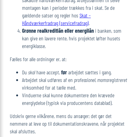
såkaldte håndværkerfradrag. Arbejdslønnen til selve
montagen kan i perioder trækkes fra i skat. Se de
gældende satser og regler hos
Skat –
Håndværkerfradrag (servicefradrag)
.
Grønne realkreditlån eller energilån
i banken, som
kan give en lavere rente, hvis projektet løfter husets
energiklasse.
Fælles for alle ordninger er, at:
Du
skal
have accept,
før
arbejdet sættes i gang.
Arbejdet skal udføres af en
professionel, momsregistreret
virksomhed for at tælle med.
Vinduerne skal kunne dokumentere den krævede
energiydelse (typisk via producentens datablad).
Udskriv gerne vilkårene, mens du ansøger; det gør det
nemmere at leve op til dokumentationskravene, når projektet
skal afsluttes.