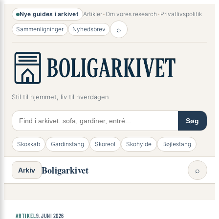
Spring
×
Nye guides i arkivet
Artikler
•
Om vores research
•
Privatlivspolitik
til
⌕
Sammenligninger
Nyhedsbrev
indhold
Stil til hjemmet, liv til hverdagen
Søg
Skoskab
Gardinstang
Skoreol
Skohylde
Bøjlestang
Boligarkivet
⌕
Arkiv
ARTIKEL
9. JUNI 2026