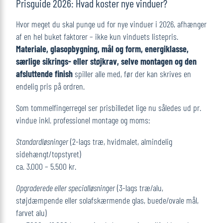
Prisguide 2026: Hvad koster nye vinduer?
Hvor meget du skal punge ud for nye vinduer i 2026, afhænger
af en hel buket faktorer – ikke kun vinduets listepris.
Materiale, glasopbygning, mål og form, energiklasse,
særlige sikrings- eller støjkrav, selve montagen og den
afsluttende finish
spiller alle med, før der kan skrives en
endelig pris på ordren.
Som tommelfingerregel ser prisbilledet lige nu således ud pr.
vindue inkl. professionel montage og moms:
Standardløsninger
(2-lags træ, hvidmalet, almindelig
sidehængt/topstyret)
ca. 3.000 – 5.500 kr.
Opgraderede eller specialløsninger
(3-lags træ/alu,
støjdæmpende eller solafskærmende glas, buede/ovale mål,
farvet alu)