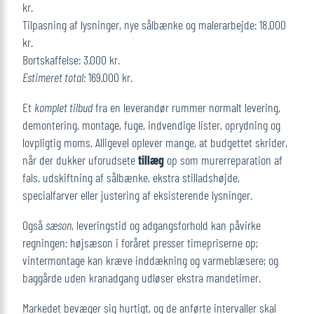
kr.
Tilpasning af lysninger, nye sålbænke og malerarbejde: 18.000
kr.
Bortskaffelse: 3.000 kr.
Estimeret total:
169.000 kr.
Et
komplet tilbud
fra en leverandør rummer normalt levering,
demontering, montage, fuge, indvendige lister, oprydning og
lovpligtig moms. Alligevel oplever mange, at budgettet skrider,
når der dukker uforudsete
tillæg
op som murerreparation af
fals, udskiftning af sålbænke, ekstra stilladshøjde,
specialfarver eller justering af eksisterende lysninger.
Også
sæson
, leveringstid og adgangsforhold kan påvirke
regningen: højsæson i foråret presser timepriserne op;
vintermontage kan kræve inddækning og varmeblæsere; og
baggårde uden kranadgang udløser ekstra mandetimer.
Markedet bevæger sig hurtigt, og de anførte intervaller skal