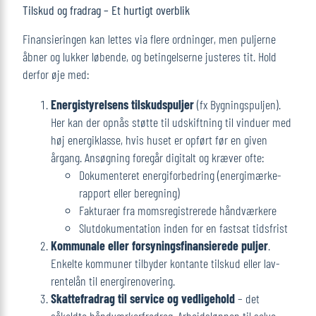
Tilskud og fradrag – Et hurtigt overblik
Finansieringen kan lettes via flere ordninger, men puljerne
åbner og lukker løbende, og betingelserne justeres tit. Hold
derfor øje med:
Energistyrelsens tilskudspuljer
(fx Bygningspuljen).
Her kan der opnås støtte til udskiftning til vinduer med
høj energiklasse, hvis huset er opført før en given
årgang. Ansøgning foregår digitalt og kræver ofte:
Dokumenteret energiforbedring (energimærke-
rapport eller beregning)
Fakturaer fra momsregistrerede håndværkere
Slutdokumentation inden for en fastsat tidsfrist
Kommunale eller forsyningsfinansierede puljer
.
Enkelte kommuner tilbyder kontante tilskud eller lav-
rentelån til energirenovering.
Skattefradrag til service og vedligehold
– det